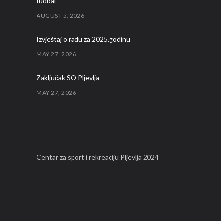
fudbal
AUGUST 5, 2026
Izvještaj o radu za 2025.godinu
MAY 27, 2026
Zaključak SO Pljevlja
MAY 27, 2026
Sertifikat poslovne izvrsnosti za 2025.godinu
MAY 15, 2026
Izvještaj o sprovođenju plana integriteta za
Centar za sport i rekreaciju Pljevlja 2024
2025. godinu
APRIL 15, 2026