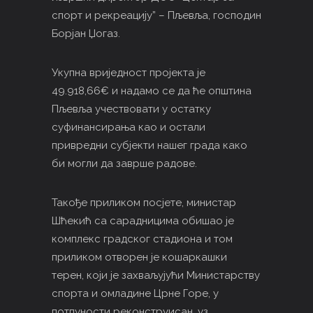
спорт и рекреацију” – Пљевља, господин
Борјан Џогаз.
Укупна вриједност пројекта је
49.918,66€ и надамо се да ће општина
Пљевља учествовати у остатку
суфинансирања као и остали
привредни субјекти нашег града како
би могли да заврше радове.
Такође приликом посјете, министар
Шћекић са сарадницима обишао је
комплекс градског стадиона и том
приликом отворен је кошаркашки
терен, који је захваљујући Министарству
спорта и омладине Црне Горе, у
потпуности реконструисан, уз