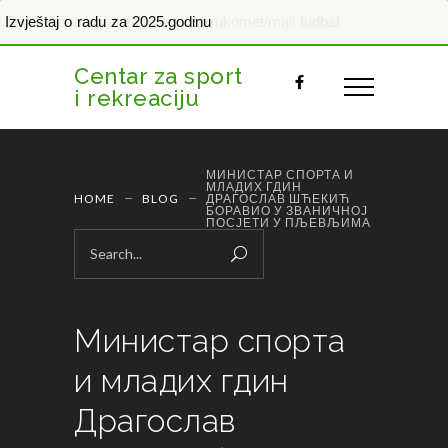
Izvještaj o radu za 2025.godinu
Centar za sport
i rekreaciju
МИНИСТАР СПОРТА И
МЛАДИХ ГДИН
HOME
BLOG
ДРАГОСЛАВ ШЋЕКИЋ
БОРАВИО У ЗВАНИЧНОЈ
ПОСЈЕТИ У ПЉЕВЉИМА
Министар спорта
и младих гдин
Драгослав