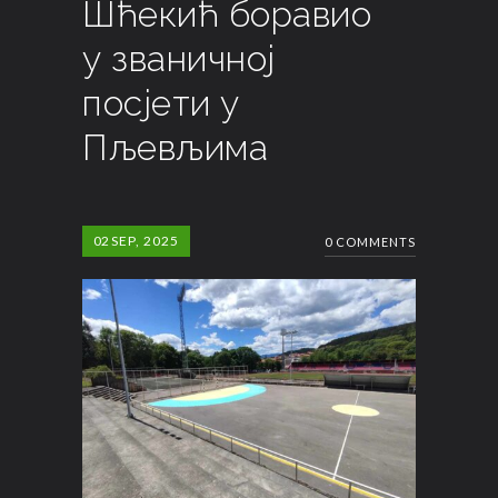
Шћекић боравио
у званичној
посјети у
Пљевљима
02
SEP, 2025
0 COMMENTS