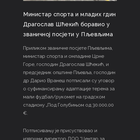
Министар спорта и младих гдин
Драгослав Шћекић боравио у
званичној посјети у Пљевљима
Приликом званичне посјете Пљевљима,
министар спорта и омладине Црне
Горе, господин Драгослав Шћекић, и
предсједник општине Пљевља, господин
др Дарио Вранеш потписали су уговор
о суфинансирању адаптације терена за
мали фудбал/рукомет на градском
стадиону „Под Голубињом од 30.000,00
€.
Потписивању је присуствовао и
извршни директор ДОО “Центар за