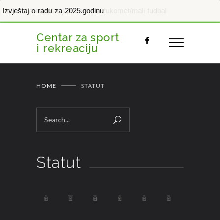
Završena adaptacija terena za rukomet/mali fudbal
Izvještaj o radu za 2025.godinu
Centar za sport
i rekreaciju
HOME
STATUT
Statut