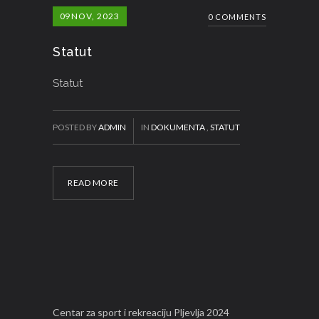
09
NOV, 2023
0 COMMENTS
Statut
Statut
POSTED BY
ADMIN
IN
DOKUMENTA
,
STATUT
READ MORE
Centar za sport i rekreaciju Pljevlja 2024