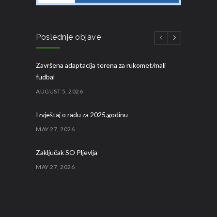
Poslednje objave
Završena adaptacija terena za rukomet/mali
fudbal
AUGUST 5, 2026
Izvještaj o radu za 2025.godinu
MAY 27, 2026
Zaključak SO Pljevlja
MAY 27, 2026
Sertifikat poslovne izvrsnosti za 2025.godinu
MAY 15, 2026