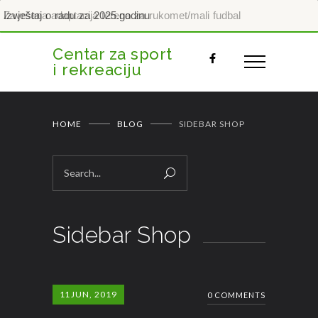
Završena adaptacija terena za rukomet/mali fudbal
Izvještaj o radu za 2025.godinu
Centar za sport
i rekreaciju
HOME
BLOG
SIDEBAR SHOP
Sidebar Shop
11
JUN, 2019
0 COMMENTS